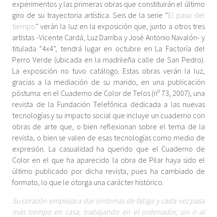
experimentos y las primeras obras que constituirán el último
giro de su trayectoria artística. Seis de la serie “
El paso del
tiempo
” verán la luz en la exposición que, junto a otros tres
artistas -Vicente Cardá, Luz Darriba y José Antonio Navalón- y
titulada “4x4”, tendrá lugar en octubre en La Factoría del
Perro Verde (ubicada en la madrileña calle de San Pedro).
La exposición no tuvo catálogo. Estas obras verán la luz,
gracias a la mediación de su marido, en una publicación
póstuma: en el Cuaderno de Color de Telos (nº 73, 2007), una
revista de la Fundación Telefónica dedicada a las nuevas
tecnologías y su impacto social que incluye un cuaderno con
obras de arte que, o bien reflexionan sobre el tema de la
revista, o bien se valen de esas tecnologías como medio de
expresión. La casualidad ha querido que el Cuaderno de
Color en el que ha aparecido la obra de Pilar haya sido el
último publicado por dicha revista, pues ha cambiado de
formato, lo que le otorga una carácter histórico.
Su corazón empieza a dar síntomas de fatiga y cada vez pasa
más tiempo en casa, trabajando en el ordenador, sin ir al