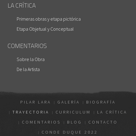
LA CRÍTICA
Primeras obras y etapa pictórica
Etapa Objetual y Conceptual
COMENTARIOS
Sobre la Obra
De la Artista
PILAR LARA
GALERÍA
BIOGRAFÍA
TRAYECTORIA
CURRICULUM
LA CRÍTICA
COMENTARIOS
BLOG
CONTACTO
CONDE DUQUE 2022