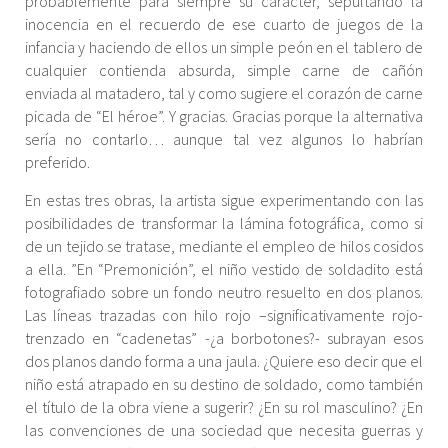
probablemente para siempre su carácter, sepultando la
inocencia en el recuerdo de ese cuarto de juegos de la
infancia y haciendo de ellos un simple peón en el tablero de
cualquier contienda absurda, simple carne de cañón
enviada al matadero, tal y como sugiere el corazón de carne
picada de “El héroe”. Y gracias. Gracias porque la alternativa
sería no contarlo… aunque tal vez algunos lo habrían
preferido.
En estas tres obras, la artista sigue experimentando con las
posibilidades de transformar la lámina fotográfica, como si
de un tejido se tratase, mediante el empleo de hilos cosidos
a ella. ”En “Premonición”, el niño vestido de soldadito está
fotografiado sobre un fondo neutro resuelto en dos planos.
Las líneas trazadas con hilo rojo –significativamente rojo-
trenzado en “cadenetas” -¿a borbotones?- subrayan esos
dos planos dando forma a una jaula. ¿Quiere eso decir que el
niño está atrapado en su destino de soldado, como también
el título de la obra viene a sugerir? ¿En su rol masculino? ¿En
las convenciones de una sociedad que necesita guerras y