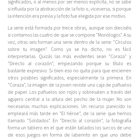
significados, o al menos por ser menos explícita, no se sabe
si influida por la abstracción de la foto o, viceversa, si porque
la intención era previa y la foto fue elegida por ese motivo.
La serie está formada por trece obras, aunque son dieciséis
si contamos las cuatro de que se compone “Monólogos”. A su
vez, otras seis forman una serie dentro de la serie: “Círculos
sobre tu imagen”. Como ya se ha dicho, no es fácil
interpretarlas. Quizás las más evidentes sean “Coraza” y
“Directo al corazón”, empezando porque su título es
bastante expresivo. Si bien eso no quita para que encierren
otros posibles significados, especialmente la primera. En
“Coraza”, la imagen de la joven reviste una caja de pañuelos
de papel. Los pañuelos son rojos y sobresalen a través del
agujero central a la altura del pecho de la mujer. No son
necesarias muchas explicaciones. Un recurso parecido lo
empleará más tarde en “El héroe”, de la serie que hemos
llamado “Soldados”. En “Directo al corazón”, la fotografía
forma un tablero en el que están tallados los surcos de uno
de esos juegos en forma de laberinto en que uno debe