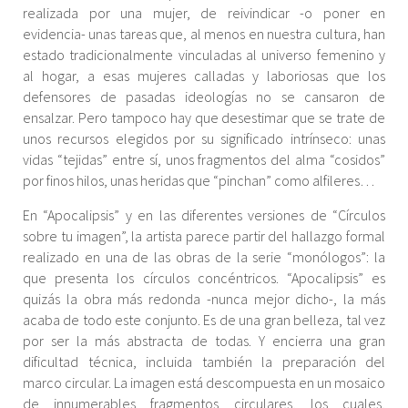
realizada por una mujer, de reivindicar -o poner en
evidencia- unas tareas que, al menos en nuestra cultura, han
estado tradicionalmente vinculadas al universo femenino y
al hogar, a esas mujeres calladas y laboriosas que los
defensores de pasadas ideologías no se cansaron de
ensalzar. Pero tampoco hay que desestimar que se trate de
unos recursos elegidos por su significado intrínseco: unas
vidas “tejidas” entre sí, unos fragmentos del alma “cosidos”
por finos hilos, unas heridas que “pinchan” como alfileres…
En “Apocalipsis” y en las diferentes versiones de “Círculos
sobre tu imagen”, la artista parece partir del hallazgo formal
realizado en una de las obras de la serie “monólogos”: la
que presenta los círculos concéntricos. “Apocalipsis” es
quizás la obra más redonda -nunca mejor dicho-, la más
acaba de todo este conjunto. Es de una gran belleza, tal vez
por ser la más abstracta de todas. Y encierra una gran
dificultad técnica, incluida también la preparación del
marco circular. La imagen está descompuesta en un mosaico
de innumerables fragmentos circulares, los cuales,